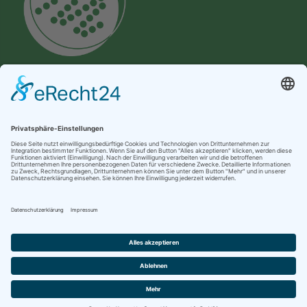
Labor Kneißler GmbH & Co. KG
Unterer Mühlweg 10
93133 Burglengenfeld
Telefon: +49 (0) 9471 606 330 0
Telefax: +49 (0) 9471 606 330 32
E-Mail: service@labor-kneissler.de
Startseite
Kontakt & Anfahrt
Impressum
Datenschutzerklärung
Videoueberwachung
AGB
Sitemap