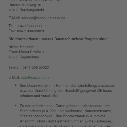
Unterer Mühlweg 10
93133 Burglengenfeld
E-Mail: service@labor-kneissler.de
Tel.: 09471/6063300
Fax: 09471/60633023
Die Kontaktdaten unseres Datenschutzbeauftragten sind:
Niklas Hanitsch
Franz-Mayer-Straße 1
93053 Regensburg
Telefon: 0941 569 55020
E-Mail:
dsb@secjur.com
Ihre Daten werden im Rahmen des Einstellungsprozesses
bzw. zur Durchführung des Beschäftigungsverhältnisses
erhoben und verarbeitet.
Zu den erforderlichen Daten gehören insbesondere Ihre
Stammdaten (v.a. Vor- und Nachname, Namenszusätze,
Staatsangehörigkeit), Ihre Kontaktdaten (v.a. private
Anschrift, Mobil- und Festnetznummer, E-Mail-Adresse),
sonstige Daten aus dem Beschäftigungsverhältnis, wie z.