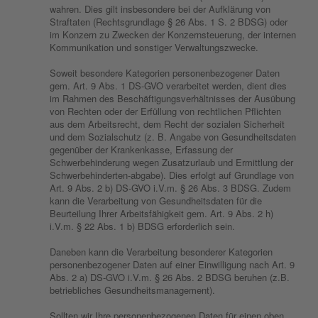
wahren. Dies gilt insbesondere bei der Aufklärung von
Straftaten (Rechtsgrundlage § 26 Abs. 1 S. 2 BDSG) oder
im Konzern zu Zwecken der Konzernsteuerung, der internen
Kommunikation und sonstiger Verwaltungszwecke.
Soweit besondere Kategorien personenbezogener Daten
gem. Art. 9 Abs. 1 DS-GVO verarbeitet werden, dient dies
im Rahmen des Beschäftigungsverhältnisses der Ausübung
von Rechten oder der Erfüllung von rechtlichen Pflichten
aus dem Arbeitsrecht, dem Recht der sozialen Sicherheit
und dem Sozialschutz (z. B. Angabe von Gesundheitsdaten
gegenüber der Krankenkasse, Erfassung der
Schwerbehinderung wegen Zusatzurlaub und Ermittlung der
Schwerbehinderten-abgabe). Dies erfolgt auf Grundlage von
Art. 9 Abs. 2 b) DS-GVO i.V.m. § 26 Abs. 3 BDSG. Zudem
kann die Verarbeitung von Gesundheitsdaten für die
Beurteilung Ihrer Arbeitsfähigkeit gem. Art. 9 Abs. 2 h)
i.V.m. § 22 Abs. 1 b) BDSG erforderlich sein.
Daneben kann die Verarbeitung besonderer Kategorien
personenbezogener Daten auf einer Einwilligung nach Art. 9
Abs. 2 a) DS-GVO i.V.m. § 26 Abs. 2 BDSG beruhen (z.B.
betriebliches Gesundheitsmanagement).
Sollten wir Ihre personenbezogenen Daten für einen oben