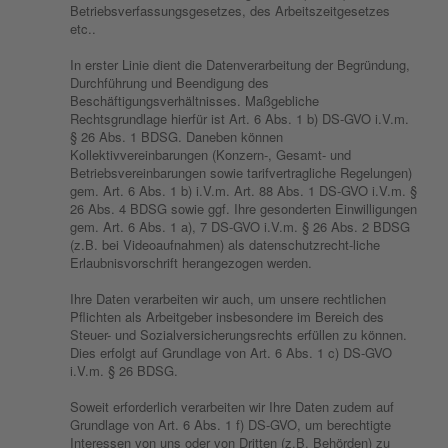
Betriebsverfassungsgesetzes, des Arbeitszeitgesetzes
etc..
In erster Linie dient die Datenverarbeitung der Begründung,
Durchführung und Beendigung des
Beschäftigungsverhältnisses. Maßgebliche
Rechtsgrundlage hierfür ist Art. 6 Abs. 1 b) DS-GVO i.V.m.
§ 26 Abs. 1 BDSG. Daneben können
Kollektivvereinbarungen (Konzern-, Gesamt- und
Betriebsvereinbarungen sowie tarifvertragliche Regelungen)
gem. Art. 6 Abs. 1 b) i.V.m. Art. 88 Abs. 1 DS-GVO i.V.m. §
26 Abs. 4 BDSG sowie ggf. Ihre gesonderten Einwilligungen
gem. Art. 6 Abs. 1 a), 7 DS-GVO i.V.m. § 26 Abs. 2 BDSG
(z.B. bei Videoaufnahmen) als datenschutzrecht-liche
Erlaubnisvorschrift herangezogen werden.
Ihre Daten verarbeiten wir auch, um unsere rechtlichen
Pflichten als Arbeitgeber insbesondere im Bereich des
Steuer- und Sozialversicherungsrechts erfüllen zu können.
Dies erfolgt auf Grundlage von Art. 6 Abs. 1 c) DS-GVO
i.V.m. § 26 BDSG.
Soweit erforderlich verarbeiten wir Ihre Daten zudem auf
Grundlage von Art. 6 Abs. 1 f) DS-GVO, um berechtigte
Interessen von uns oder von Dritten (z.B. Behörden) zu