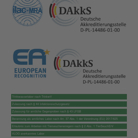
Trinkwasserlabor nach TrinkwV
Zulassung nach § 44 Infektionsschutzgesetz
Zulassung für amtliche Gegenproben nach § 43 LFGB
Benennung als amtliches Labor nach Art. 37 Abs. 1 der Verordnung (EU) 2017/625
Erlaubnis zum Arbeiten mit Tierseuchenerregern nach § 2 Abs. 1 TierSeuchErV
VLOG anerkanntes Labor